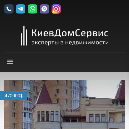
470000
$