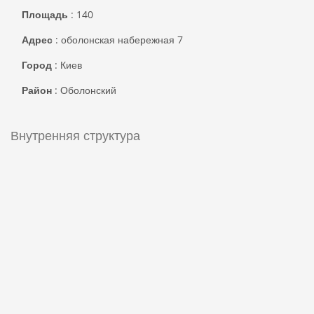
Площадь
:
140
Адрес
:
оболонская набережная 7
Город
:
Киев
Район
:
Оболонский
Внутренняя структура
Комнат
:
3
Спальни
:
3
Ванные комнаты
:
2
Найти на карте