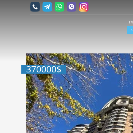
Г
К
370000
$