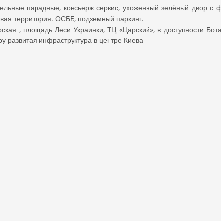
абельные парадные, консьерж сервис, ухоженный зелёный двор с 
овая территория. ОСББ, подземный паркинг.
рская , площадь Леси Украинки, ТЦ «Царский», в доступности Бот
ру развитая инфраструктура в центре Киева
вартира
Площадь
:
120
:
Киев
Район
:
Печерский
ни
:
3
Ванные комнаты
:
2