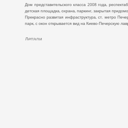
Дом представительского класса 2008 года, респект
детская площадка, охрана, паркинг, закрытая придом
Прекрасно развитая инфраструктура, ст. метро Пече
парк, с окон открывается вид на Киево-Печерскую лав
Детали
Цена
:
370000
$
Тип
:
К
Адрес
:
Старонаводницкая 6Б
Город
Внутренняя структура
Комнат
:
4
Спаль
Найти на карте