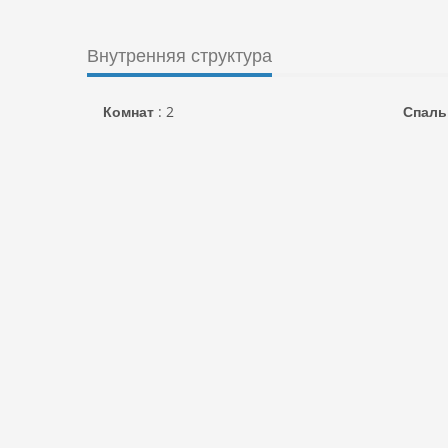
Внутренняя структура
Комнат
:
2
Спаль
Найти на карте
+
−