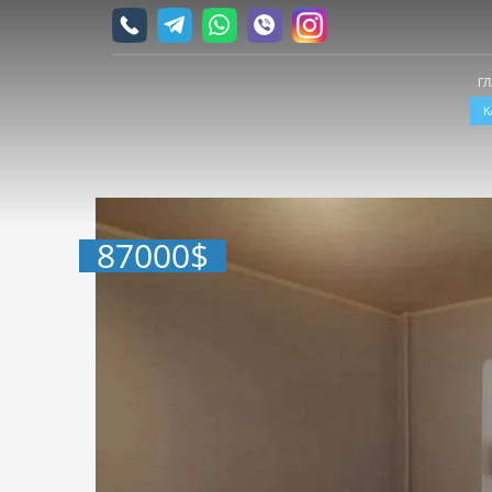
Г
К
87000
$