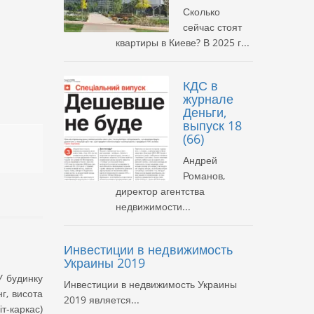
Сколько
сейчас стоят
квартиры в Киеве? В 2025 г...
КДС в
журнале
Деньги,
выпуск 18
(66)
Андрей
Романов,
директор агентства
недвижимости...
Инвестиции в недвижимость
Украины 2019
У будинку
Инвестиции в недвижимость Украины
г, висота
2019 является...
т-каркас)