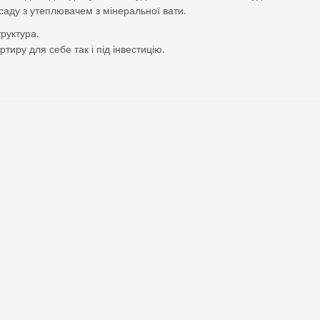
саду з утеплювачем з мінеральної вати.
руктура.
тиру для себе так і під інвестицію.
Офис
Площадь
:
95
:
Киев
Район
:
Подольский