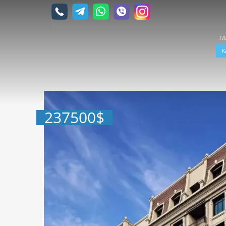
Г
К
237500
$