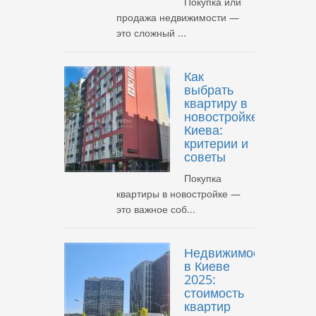
Покупка или
продажа недвижимости —
это сложный ...
Как
выбрать
квартиру в
новостройке
Киева:
критерии и
советы
Покупка
квартиры в новостройке —
это важное соб...
Недвижимость
в Киеве
2025:
стоимость
квартир