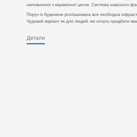
наповнення з керамічної цегли. Система навісного фа
Поруч із будинком розташована вся необхідна інфраст
Чудовий варіант як для людей, які хочуть придбати квар
Детали
Цена
:
237500
$
Тип
:
Адрес
:
Щекавицька 46
Город
Найти на карте
+
−