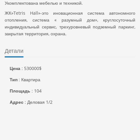
Укомплектована мебелью и техникой.
ЖК»Tetris Hall»-это иновационная система автономного
отопления, система « разумный дом», круглосуточный
индивидуальный сервис, трехуровневый подземный паркинг,
закрытая территория, охрана.
Детали
Цена
:
530000
$
Тип
:
Квартира
Площадь
:
104
Адрес
:
Деловая 1/2
Город
:
Киев
Район
:
Печерский