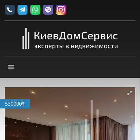
530000
$