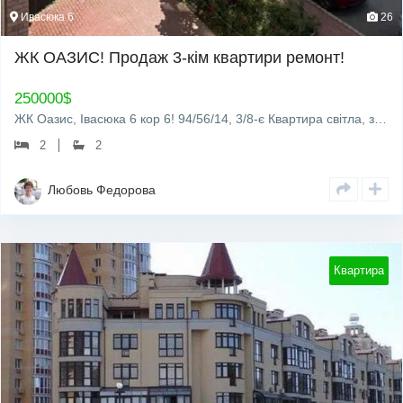
Ивасюка 6
26
ЖК ОАЗИС! Продаж 3-кім квартири ремонт!
250000
$
ЖК Оазис, Івасюка 6 кор 6! 94/56/14, 3/8-є Квартира світла, затишна, легка, з ергономічним плануванням,…
2
2
Любовь Федорова
Квартира