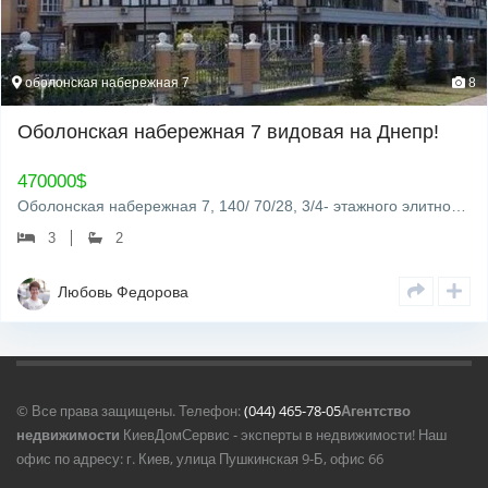
оболонская набережная 7
8
Оболонская набережная 7 видовая на Днепр!
470000
$
Оболонская набережная 7, 140/ 70/28, 3/4- этажного элитного клубного дома на берегу Днепра. Квартира от…
3
2
Любовь Федорова
© Все права защищены. Телефон:
(044) 465-78-05
Агентство
недвижимости
КиевДомСервис - эксперты в недвижимости! Наш
офис по адресу: г. Киев, улица Пушкинская 9-Б, офис 66