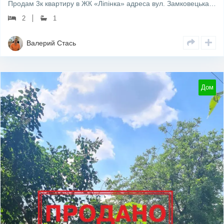
Продам 3к квартиру в ЖК «Ліпінка» адреса вул. Замковецька 106а Площа 85/50/15 1/5 поверх Будинок…
2
1
Валерий Стась
Дом