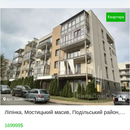
Квартира
вул. Замковецька 106А
13
Ліпінка, Мостицький масив, Подільський район, продам 3к. квартиру
169999
$