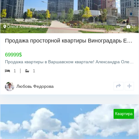
Олеся Александра 10
15
Продажа просторной квартиры Виноградарь ЕОсэля ЕВидновлэння
69999
$
Продажа квартиры в Варшавском квартале! Александра Олеся 10, 8/23-эт, 51/17/22 Просторная квартира на очень удобном…
1
1
Любовь Федорова
Квартира